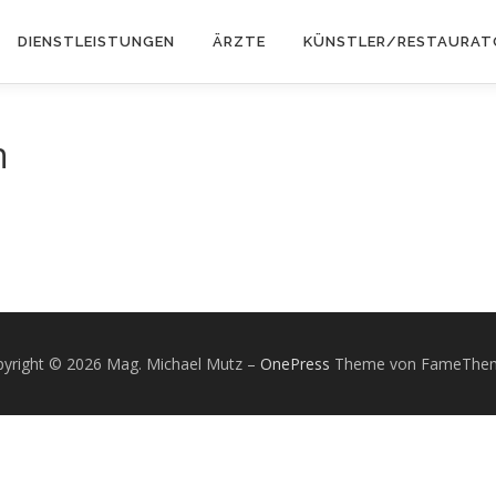
DIENSTLEISTUNGEN
ÄRZTE
KÜNSTLER/RESTAURAT
n
yright © 2026 Mag. Michael Mutz
–
OnePress
Theme von FameThe